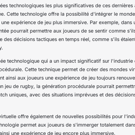
es technologiques les plus significatives de ces dernières 
ée
. Cette technologie offre la possibilité d'intégrer le monde
si une expérience de jeu plus immersive. Par exemple, dans
ntée pourrait permettre aux joueurs de se sentir comme s'ils
ire des
décisions tactiques
en temps réel, comme s'ils étaient
y.
e technologique qui a un impact significatif sur l'industrie 
océdurale
. Cette technique permet de créer des mondes vir
ant ainsi aux joueurs une expérience de jeu toujours renouve
un jeu de
rugby
, la génération procédurale pourrait permett
atch uniques, avec des
situations
imprévues et des
décision
virtuelle
offre également de nouvelles possibilités pour l'indu
chnologie permet aux joueurs de s'immerger totalement da
t ainsi une expérience de jeu encore plus immersive.