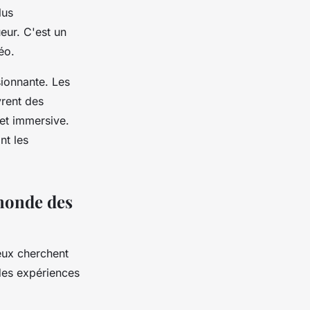
lus
eur. C'est un
éo.
sionnante. Les
vrent des
 et immersive.
nt les
 monde des
eux cherchent
des expériences