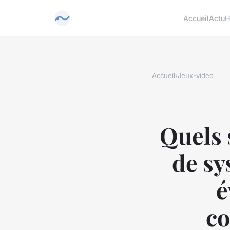
Accueil
Actu
H
Accueil
›
Jeux-video
Quels 
de sy
é
co