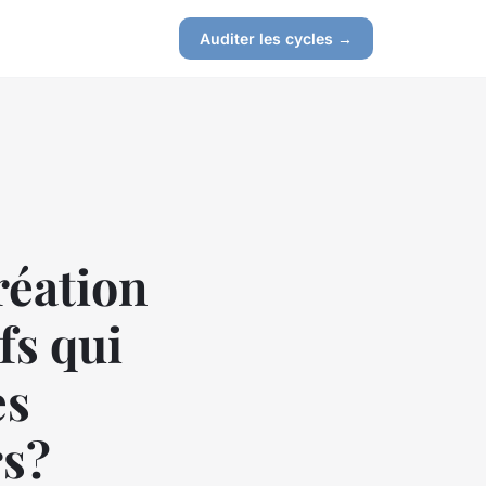
Auditer les cycles →
réation
fs qui
es
rs?