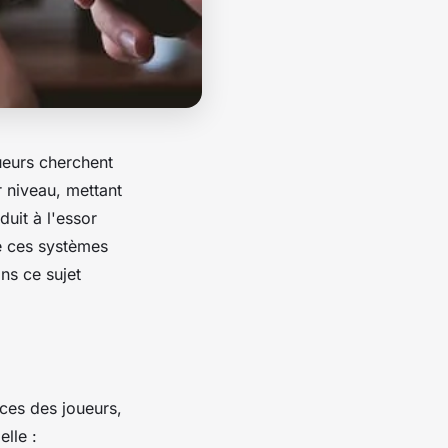
ueurs
cherchent
r niveau, mettant
uit à l'essor
de ces systèmes
ns ce sujet
es des joueurs,
elle :