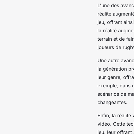
L'une des avancé
réalité augment
jeu, offrant ain
la réalité augme
terrain et de fa
joueurs de rugb
Une autre avancé
la
génération pr
leur genre, offr
exemple, dans 
scénarios de m
changeantes.
Enfin, la
réalité 
vidéo. Cette te
jeu, leur offran