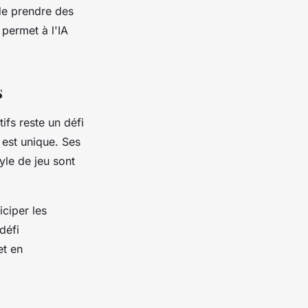
de prendre des
i permet à l'IA
s
ifs reste un défi
 est unique. Ses
yle de jeu sont
ciper les
défi
t en