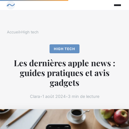
Accueil
›
High tech
HIGH TECH
Les dernières apple news :
guides pratiques et avis
gadgets
Clara
•
1 août 2024
•
3 min de lecture