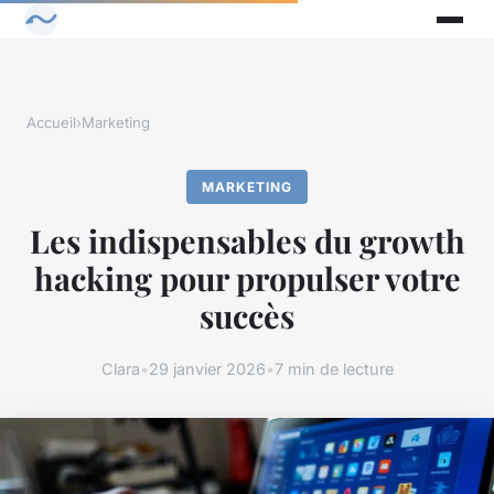
Accueil
›
Marketing
MARKETING
Les indispensables du growth
hacking pour propulser votre
succès
Clara
•
29 janvier 2026
•
7 min de lecture